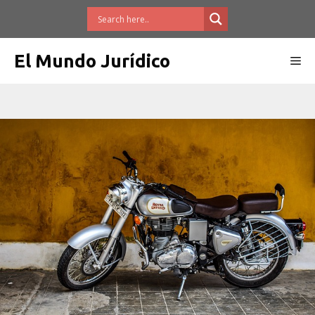
Saltar
al
contenido
El Mundo Jurídico
Me