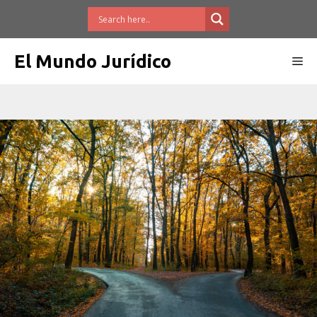
Saltar
al
contenido
El Mundo Jurídico
Me