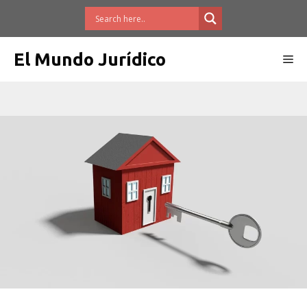
Saltar
al
contenido
El Mundo Jurídico
Me