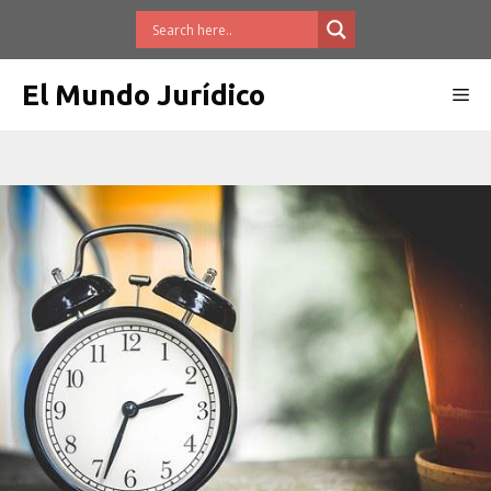
Saltar
al
contenido
El Mundo Jurídico
Me