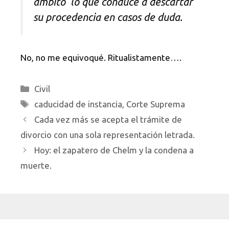
ámbito lo que conduce a descartar
su procedencia en casos de duda.
No, no me equivoqué. Ritualistamente….
Categorías
Civil
Etiquetas
caducidad de instancia
,
Corte Suprema
Cada vez más se acepta el trámite de
divorcio con una sola representación letrada.
Hoy: el zapatero de Chelm y la condena a
muerte.