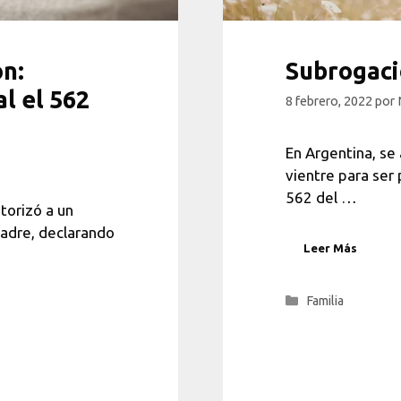
ón:
Subrogaci
l el 562
8 febrero, 2022
por
En Argentina, se
vientre para ser 
562 del …
utorizó a un
padre, declarando
Leer Más
Categorías
Familia