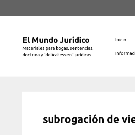
Saltar
al
contenido
El Mundo Jurídico
Inicio
Materiales para bogas, sentencias,
Informac
doctrina y "delicatessen" jurídicas.
subrogación de vi