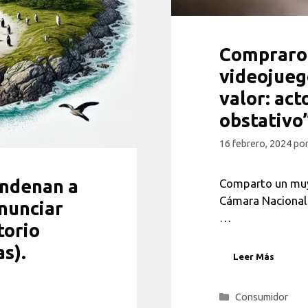
Compraron
videojuego
valor: act
obstativo”
16 febrero, 2024
po
ondenan a
Comparto un muy 
Cámara Nacional
nunciar
…
torio
as).
Leer Más
Categorías
Consumidor