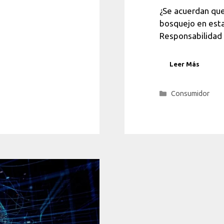
¿Se acuerdan qu
bosquejo en esta
Responsabilidad
Leer Más
Categorías
Consumidor