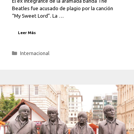
El ex integrante de la afamada banda The
Beatles fue acusado de plagio por la canción
“My Sweet Lord”. La …
Leer Más
Categorías
Internacional