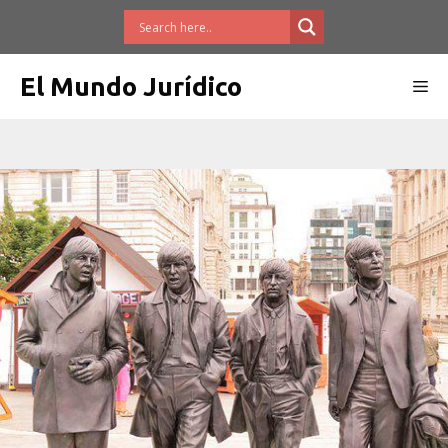
Saltar
al
contenido
El Mundo Jurídico
Me