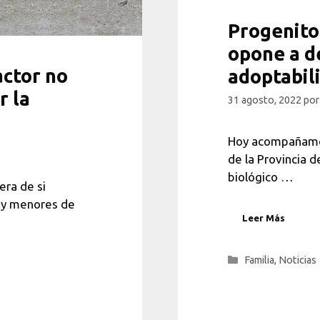
Progenito
opone a d
actor no
adoptabili
r la
31 agosto, 2022
po
Hoy acompañamos
de la Provincia d
biológico …
era de si
hay menores de
Leer Más
Categorías
Familia
,
Noticias