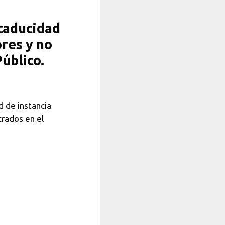
caducidad
ores y no
Público.
d de instancia
crados en el