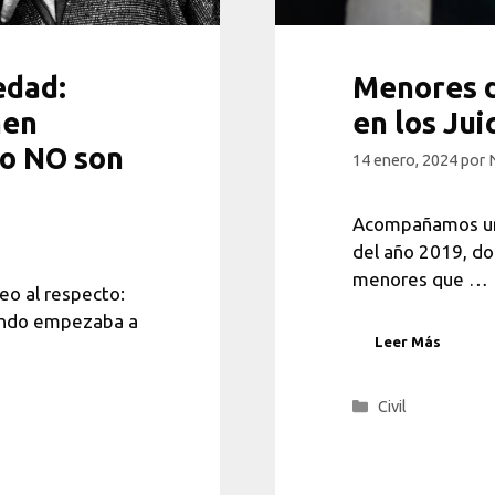
edad:
Menores d
nen
en los Jui
ro NO son
14 enero, 2024
por
Acompañamos una 
del año 2019, do
menores que …
eo al respecto:
uando empezaba a
Leer Más
Categorías
Civil