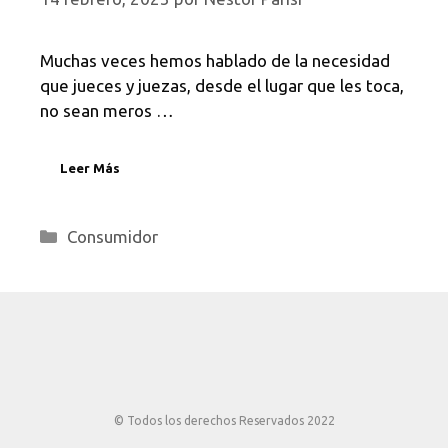
Muchas veces hemos hablado de la necesidad
que jueces y juezas, desde el lugar que les toca,
no sean meros …
Leer Más
Categorías
Consumidor
© Todos los derechos Reservados 2022