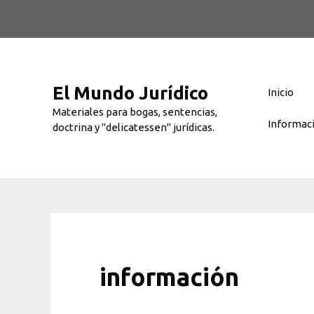
Saltar
al
contenido
El Mundo Jurídico
Inicio
Materiales para bogas, sentencias,
Informac
doctrina y "delicatessen" jurídicas.
información