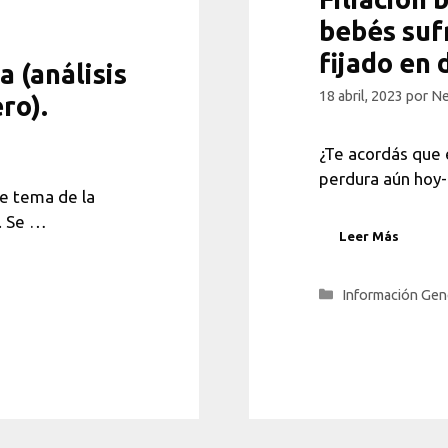
bebés suf
fijado en 
a (análisis
18 abril, 2023
por
Ne
ro).
¿Te acordás que 
perdura aún hoy-
se tema de la
l. Se …
Leer Más
Categorías
Información Gen