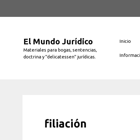
Saltar
al
contenido
El Mundo Jurídico
Inicio
Materiales para bogas, sentencias,
Informac
doctrina y "delicatessen" jurídicas.
filiación