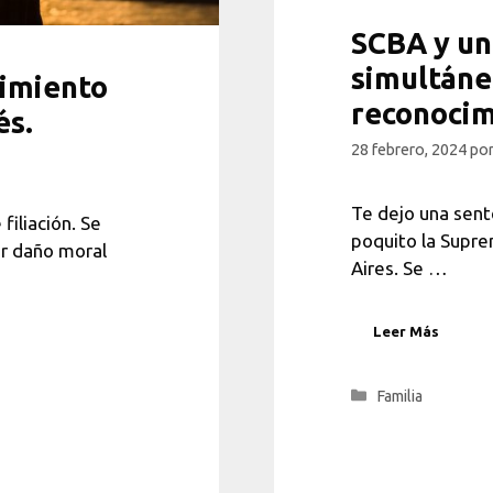
SCBA y un
simultáne
cimiento
reconocimi
és.
28 febrero, 2024
po
Te dejo una sent
filiación. Se
poquito la Supre
or daño moral
Aires. Se …
Leer Más
Categorías
Familia