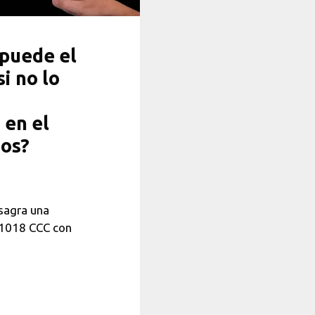
¿puede el
si no lo
 en el
ios?
sagra una
; 1018 CCC con