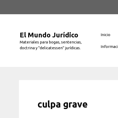
Saltar
al
contenido
El Mundo Jurídico
Inicio
Materiales para bogas, sentencias,
Informac
doctrina y "delicatessen" jurídicas.
culpa grave