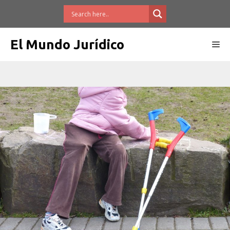
Saltar
al
contenido
El Mundo Jurídico
Me