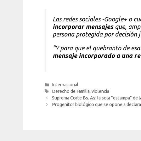
Las redes sociales -Google+ o c
incorporar mensajes
que, ampa
persona protegida por decisión ju
“Y para que el quebranto de esa 
mensaje incorporado a una red
Categorías
Internacional
Etiquetas
Derecho de Familia
,
violencia
Suprema Corte Bs. As: la sola “estampa” de la
Progenitor biológico que se opone a declarac