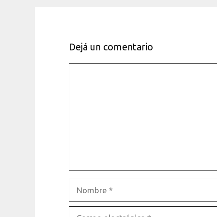
Dejá un comentario
Comentario
Nombre
Correo