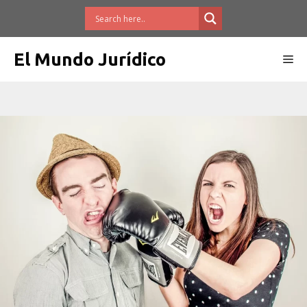
Saltar
al
contenido
El Mundo Jurídico
Me