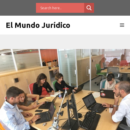
Saltar
al
contenido
El Mundo Jurídico
Me