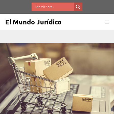
Saltar
al
contenido
El Mundo Jurídico
Me