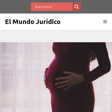
Saltar
al
contenido
El Mundo Jurídico
Me