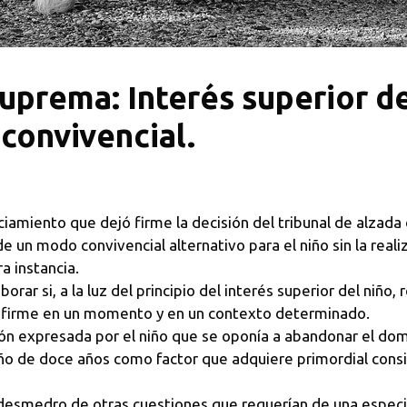
uprema: Interés superior de
 convivencial.
nciamiento que dejó firme la decisión del tribunal de alzad
e un modo convivencial alternativo para el niño sin la real
a instancia.
ar si, a la luz del principio del interés superior del niño,
 firme en un momento y en un contexto determinado.
nión expresada por el niño que se oponía a abandonar el dom
niño de doce años como factor que adquiere primordial consi
esmedro de otras cuestiones que requerían de una especia