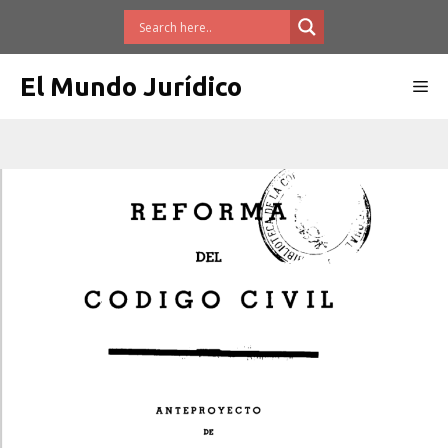
Saltar
al
contenido
El Mundo Jurídico
Me