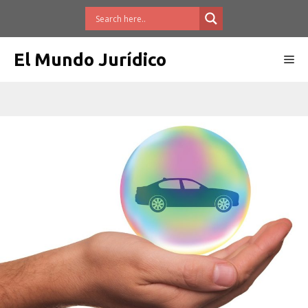
Saltar
al
contenido
El Mundo Jurídico
Me