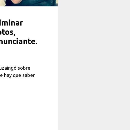
liminar
otos,
enunciante.
tuzaingó sobre
que hay que saber