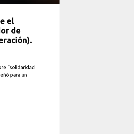
e el
dor de
eración).
re “solidaridad
peñó para un