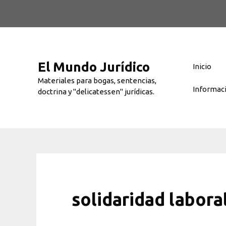
Saltar
al
contenido
El Mundo Jurídico
Inicio
Materiales para bogas, sentencias,
Informac
doctrina y "delicatessen" jurídicas.
solidaridad labora