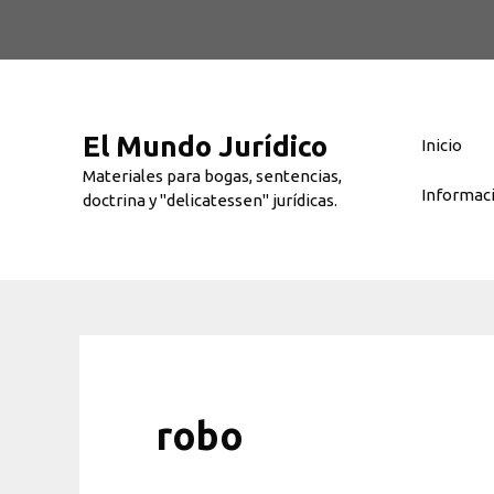
Saltar
al
contenido
El Mundo Jurídico
Inicio
Materiales para bogas, sentencias,
Informac
doctrina y "delicatessen" jurídicas.
robo