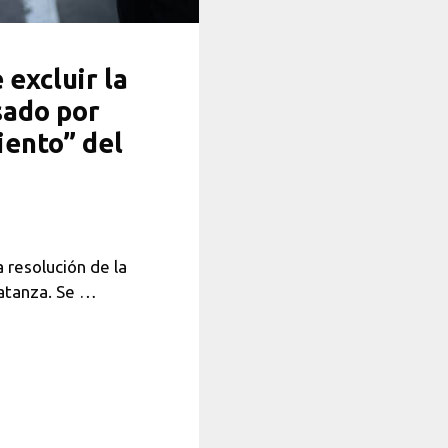
excluir la
sado por
iento” del
 resolución de la
Matanza. Se …