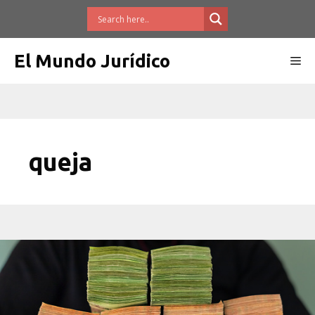
Saltar
al
contenido
El Mundo Jurídico
Me
queja