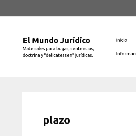
Saltar
al
contenido
El Mundo Jurídico
Inicio
Materiales para bogas, sentencias,
Informac
doctrina y "delicatessen" jurídicas.
plazo