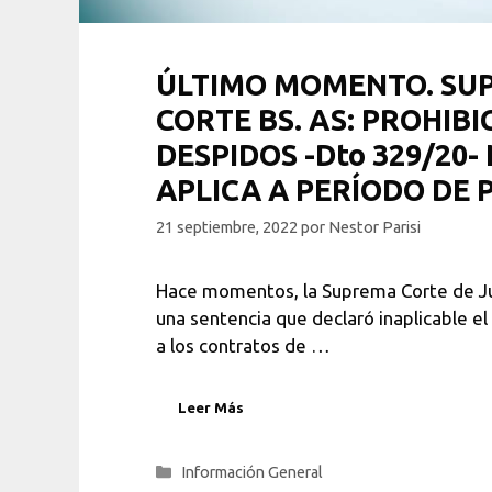
ÚLTIMO MOMENTO. SU
CORTE BS. AS: PROHIBI
DESPIDOS -Dto 329/20-
APLICA A PERÍODO DE 
21 septiembre, 2022
por
Nestor Parisi
Hace momentos, la Suprema Corte de Ju
una sentencia que declaró inaplicable e
a los contratos de …
Leer Más
Categorías
Información General