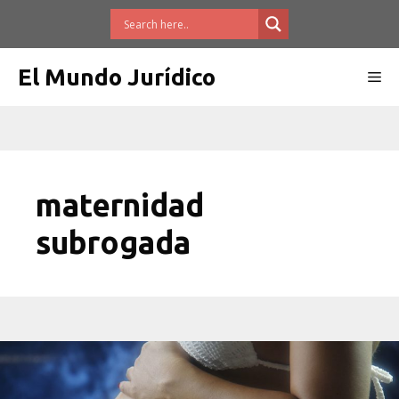
Saltar
al
contenido
El Mundo Jurídico
Me
maternidad
subrogada