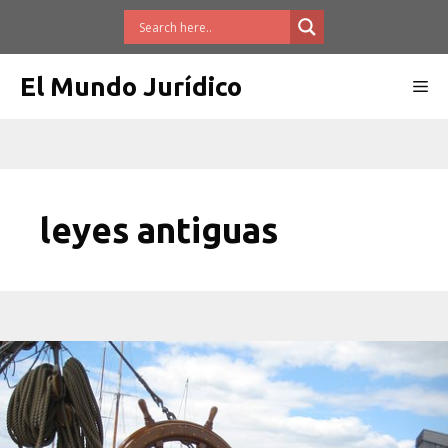
Saltar
al
contenido
El Mundo Jurídico
Me
leyes antiguas