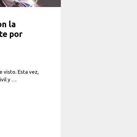
on la
te por
 visto. Esta vez,
ivil y …