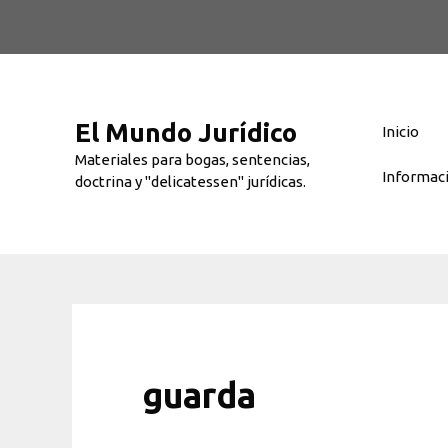
Saltar
al
contenido
El Mundo Jurídico
Inicio
Materiales para bogas, sentencias,
Informac
doctrina y "delicatessen" jurídicas.
guarda