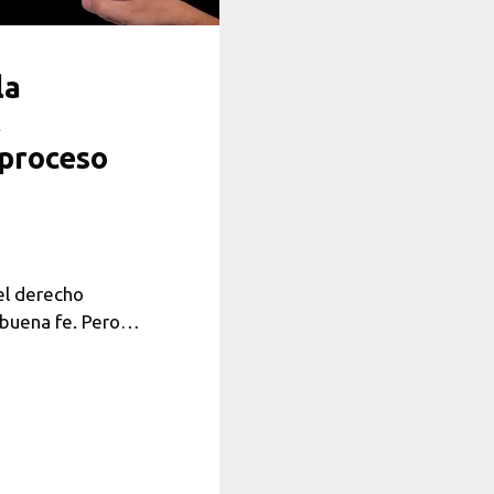
la
l
l proceso
el derecho
a buena fe. Pero…