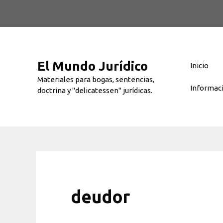
Saltar
al
contenido
El Mundo Jurídico
Inicio
Materiales para bogas, sentencias,
Informac
doctrina y "delicatessen" jurídicas.
deudor