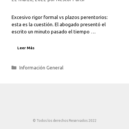
Excesivo rigor formal vs plazos perentorios:
esta es la cuestión. El abogado presentó el
escrito un minuto pasado el tiempo …
Leer Más
Categorías
Información General
© Todos los derechos Reservados 2022