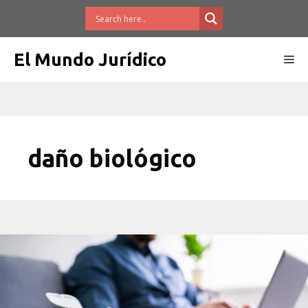
Saltar
al
contenido
El Mundo Jurídico
Me
daño biológico