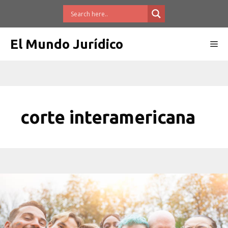
Saltar
al
contenido
El Mundo Jurídico
Me
corte interamericana