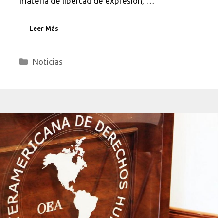
materia de libertad de expresión, …
Leer Más
Categorías
Noticias