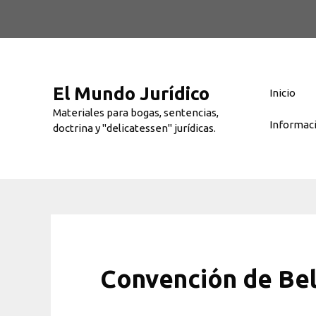
Saltar
al
contenido
El Mundo Jurídico
Inicio
Materiales para bogas, sentencias,
Informac
doctrina y "delicatessen" jurídicas.
Convención de Be