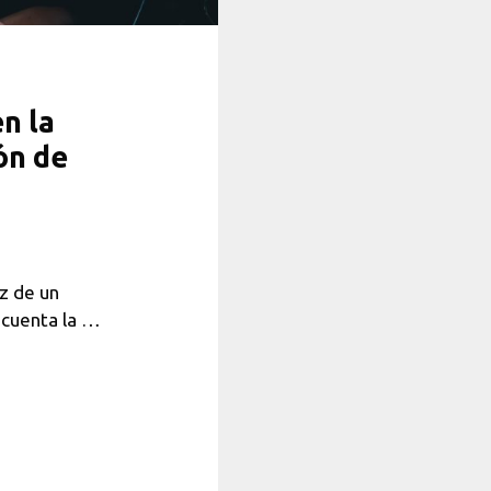
n la
ón de
íz de un
n cuenta la …