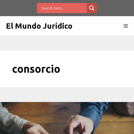
Saltar
al
contenido
El Mundo Jurídico
Me
consorcio