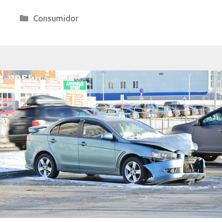
Categorías
Consumidor