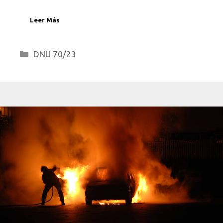
Leer Más
Categorías
DNU 70/23