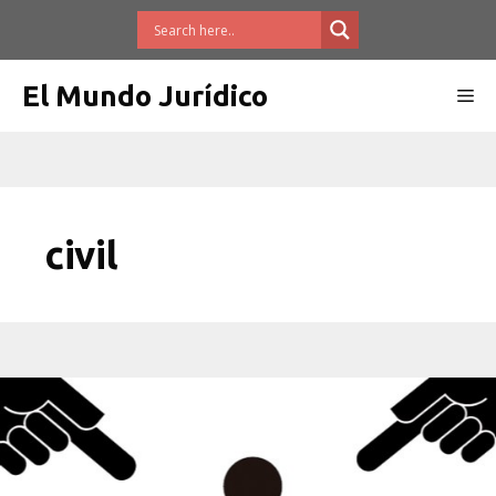
Saltar
al
contenido
El Mundo Jurídico
Me
civil