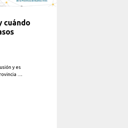
y cuándo
asos
usión y es
Provincia …