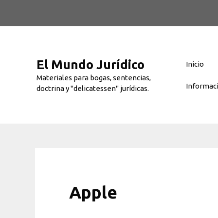
Saltar
al
contenido
El Mundo Jurídico
Inicio
Materiales para bogas, sentencias,
Informac
doctrina y "delicatessen" jurídicas.
Apple