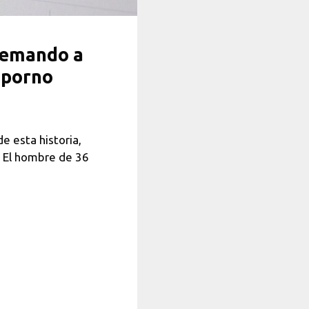
demando a
l porno
e esta historia,
a. El hombre de 36