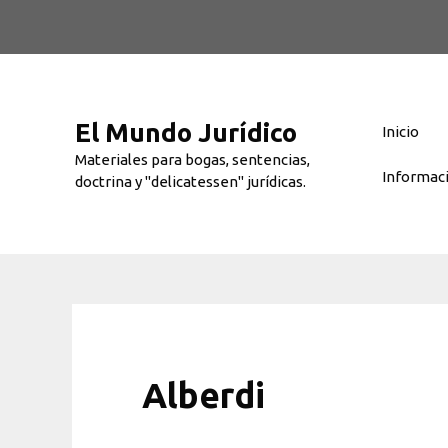
Saltar
al
contenido
El Mundo Jurídico
Inicio
Materiales para bogas, sentencias,
Informac
doctrina y "delicatessen" jurídicas.
Alberdi