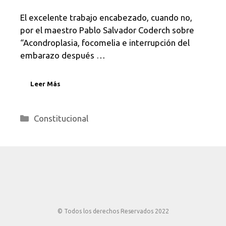
El excelente trabajo encabezado, cuando no,
por el maestro Pablo Salvador Coderch sobre
“Acondroplasia, focomelia e interrupción del
embarazo después …
Leer Más
Categorías
Constitucional
© Todos los derechos Reservados 2022