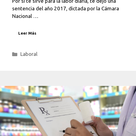
Por si te sirve para la labor diaria, te dejo una
sentencia del año 2017, dictada por la Cámara
Nacional …
Leer Más
Categorías
Laboral